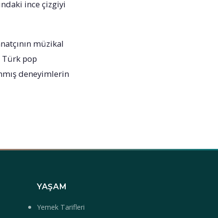
ndaki ince çizgiyi
anatçının müzikal
a Türk pop
anmış deneyimlerin
YAŞAM
Yemek Tarifleri