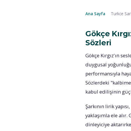
Ana Sayfa
Turkce Sa
›
Gökçe Kırg
Sözleri
Gökçe Kırgız'ın ses
duygusal yoğunluğun
performansıyla hayat 
Sözlerdeki "kalbime 
kabul edilişinin güç
Şarkının lirik yapıs
yaklaşımla ele alır
dinleyiciye aktarırk