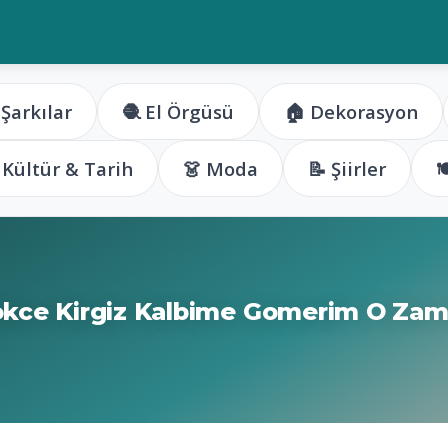
 Şarkılar
🧶 El Örgüsü
🏠 Dekorasyon
️ Kültür & Tarih
👗 Moda
📝 Şiirler

kce Kirgiz Kalbime Gomerim O Za