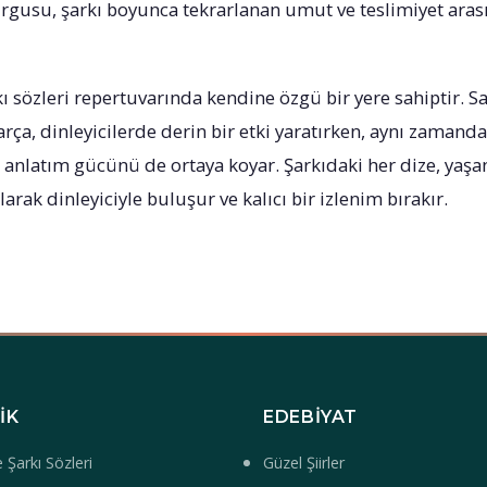
rgusu, şarkı boyunca tekrarlanan umut ve teslimiyet arası
ı sözleri repertuvarında kendine özgü bir yere sahiptir. S
arça, dinleyicilerde derin bir etki yaratırken, aynı zamand
anlatım gücünü de ortaya koyar. Şarkıdaki her dize, yaş
arak dinleyiciyle buluşur ve kalıcı bir izlenim bırakır.
IK
EDEBIYAT
 Şarkı Sözleri
Güzel Şiirler