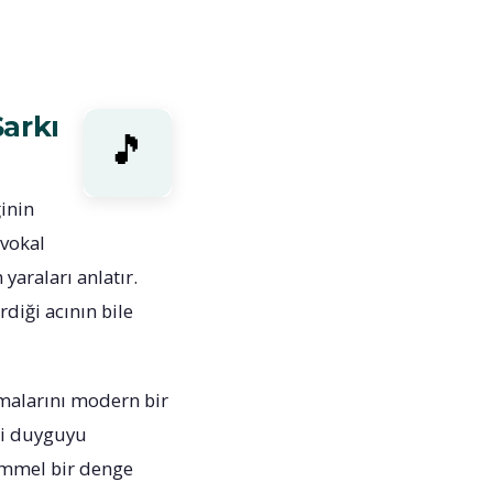
arkı
inin
 vokal
yaraları anlatır.
diği acının bile
temalarını modern bir
aki duyguyu
kemmel bir denge