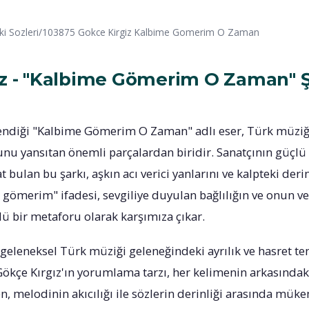
rki Sozleri/103875 Gokce Kirgiz Kalbime Gomerim O Zaman
ız - "Kalbime Gömerim O Zaman" Ş
lendiği "Kalbime Gömerim O Zaman" adlı eser, Türk müziğ
u yansıtan önemli parçalardan biridir. Sanatçının güçlü
bulan bu şarkı, aşkın acı verici yanlarını ve kalpteki derin 
gömerim" ifadesi, sevgiliye duyulan bağlılığın ve onun ver
lü bir metaforu olarak karşımıza çıkar.
ı, geleneksel Türk müziği geleneğindeki ayrılık ve hasret 
. Gökçe Kırgız'ın yorumlama tarzı, her kelimenin arkasınd
en, melodinin akıcılığı ile sözlerin derinliği arasında mü