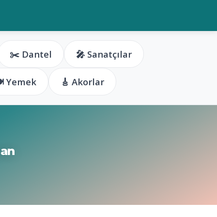
✂️ Dantel
🎤 Sanatçılar
️ Yemek
🎸 Akorlar
man