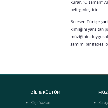
kurar. "O zaman" vu
belirginleştirir.
Bu eser, Türkçe şark
kimliğini yansıtan p
müziğinin duygusal 
samimi bir ifadesi ol
DIL & KÜLTÜR
MÜZ
Köşe Yazıları
Kürtçe