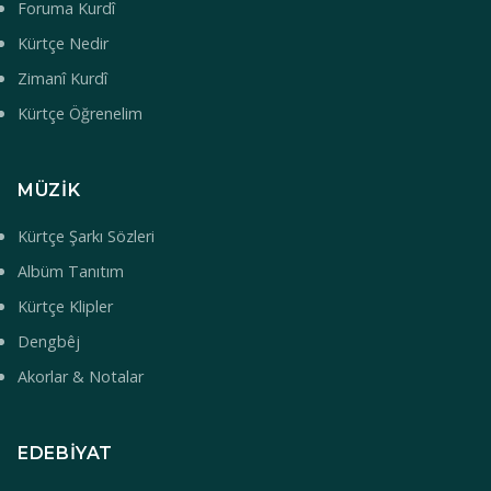
Foruma Kurdî
Kürtçe Nedir
Zimanî Kurdî
Kürtçe Öğrenelim
MÜZIK
Kürtçe Şarkı Sözleri
Albüm Tanıtım
Kürtçe Klipler
Dengbêj
Akorlar & Notalar
EDEBIYAT