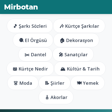
Mirbotan
🎵 Şarkı Sözleri
🎶 Kürtçe Şarkılar
🧶 El Örgüsü
🏠 Dekorasyon
✂️ Dantel
🎤 Sanatçılar
📖 Kürtçe Nedir
🏔️ Kültür & Tarih
👗 Moda
📝 Şiirler
🍽️ Yemek
🎸 Akorlar