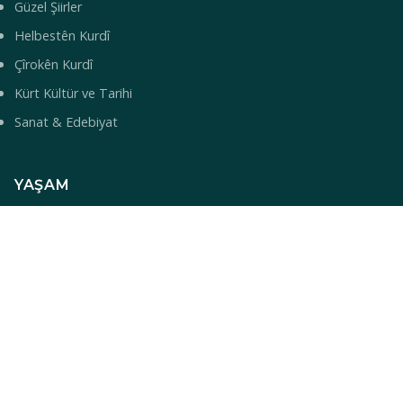
Güzel Şiirler
Helbestên Kurdî
Çîrokên Kurdî
Kürt Kültür ve Tarihi
Sanat & Edebiyat
YAŞAM
Yemek Tarifleri
Turizm & Gezi
Bilim & Teknoloji
Sağlık
Bebek İsimleri