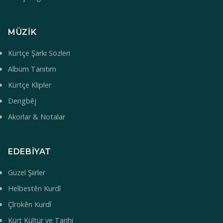
MÜZIK
Kürtçe Şarkı Sözleri
Albüm Tanıtım
Kürtçe Klipler
Dengbêj
Akorlar & Notalar
EDEBIYAT
Güzel Şiirler
Helbestên Kurdî
Çîrokên Kurdî
Kürt Kültür ve Tarihi