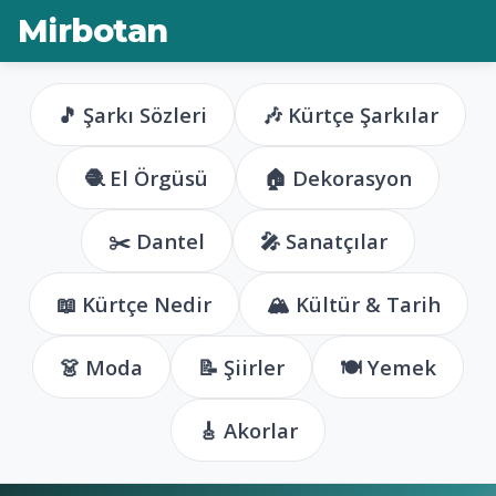
Mirbotan
🎵 Şarkı Sözleri
🎶 Kürtçe Şarkılar
🧶 El Örgüsü
🏠 Dekorasyon
✂️ Dantel
🎤 Sanatçılar
📖 Kürtçe Nedir
🏔️ Kültür & Tarih
👗 Moda
📝 Şiirler
🍽️ Yemek
🎸 Akorlar